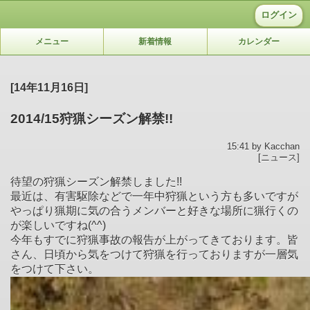
ログイン
メニュー
新着情報
カレンダー
[14年11月16日]
2014/15狩猟シーズン解禁!!
15:41 by Kacchan
[ニュース]
待望の狩猟シーズン解禁しました!!
最近は、有害駆除などで一年中狩猟という方も多いですが
やっぱり猟期に気の合うメンバーと好きな場所に猟行くの
が楽しいですね(^^)
今年もすでに狩猟事故の報告が上がってきております。皆
さん、日頃から気をつけて狩猟を行っておりますが一層気
をつけて下さい。