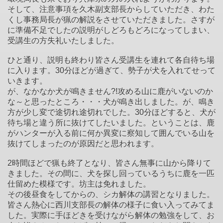
そして、注意事項を久木副支部長からしていただき、わた
くし事務局長が猟の解説をさせていただきました。さすが
に準備不足でしたの説明がしどろもどろになってしまい、
受講生の方失礼いたしました。
ひと通り、説明も終わり皆さん受講生を連れて各自待ち場
に入ります。30分ほどが過ぎて、勢子が犬を入れてせって
いきます。
が、なかなか犬が鳴きません?!攻める山に鹿がいないのか
な～と思ったところ・・・犬が鳴き出しました。が、鳴き
方が少し変で途切れ途切れでした。30分ほどすると、犬が
待ち場と違う所に抜けてしたいました。ということは、鹿
がハンターが入る前に何か異変に察知して囲んでいる山を
抜けてしまったのが原因だと思われます。
2時間ほどで猟も終了となり、皆さん無事に山から降りて
きました。その間に、犬を探し回っているうちに鹿を一匹
仕留めた模様です。坊主は免れました。
その後昼食をしてからの、シカ解体の講習となりました。
皆さん熱心に西川支部長の解体の様子に食い入ってみてま
した。実際に手ほどきを受けながら解体の勉強をして、お